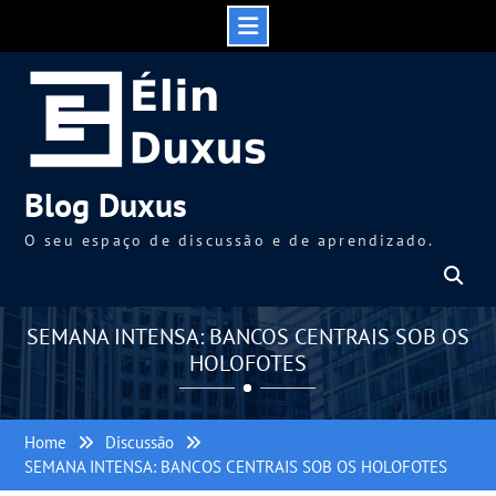
Skip
to
content
Blog Duxus
O seu espaço de discussão e de aprendizado.
SEMANA INTENSA: BANCOS CENTRAIS SOB OS
HOLOFOTES
Home
Discussão
SEMANA INTENSA: BANCOS CENTRAIS SOB OS HOLOFOTES