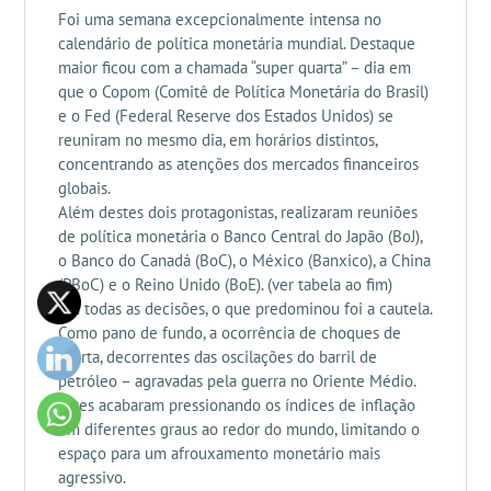
Foi uma semana excepcionalmente intensa no
calendário de política monetária mundial. Destaque
maior ficou com a chamada “super quarta” – dia em
que o Copom (Comitê de Política Monetária do Brasil)
e o Fed (Federal Reserve dos Estados Unidos) se
reuniram no mesmo dia, em horários distintos,
concentrando as atenções dos mercados financeiros
globais.
Além destes dois protagonistas, realizaram reuniões
de política monetária o Banco Central do Japão (BoJ),
o Banco do Canadá (BoC), o México (Banxico), a China
(PBoC) e o Reino Unido (BoE). (ver tabela ao fim)
Em todas as decisões, o que predominou foi a cautela.
Como pano de fundo, a ocorrência de choques de
oferta, decorrentes das oscilações do barril de
petróleo – agravadas pela guerra no Oriente Médio.
Estes acabaram pressionando os índices de inflação
em diferentes graus ao redor do mundo, limitando o
espaço para um afrouxamento monetário mais
agressivo.