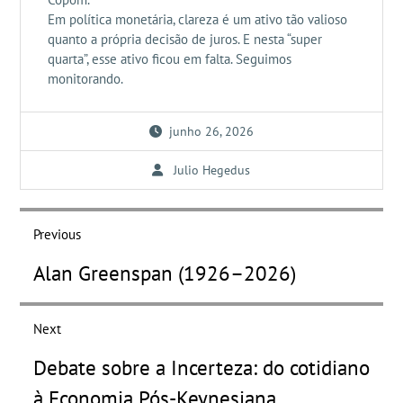
Em política monetária, clareza é um ativo tão valioso
quanto a própria decisão de juros. E nesta “super
quarta”, esse ativo ficou em falta. Seguimos
monitorando.
junho 26, 2026
Julio Hegedus
Navegação
de
Previous
Post
Previous
Alan Greenspan (1926–2026)
post:
Next
Next
Debate sobre a Incerteza: do cotidiano
post:
à Economia Pós-Keynesiana