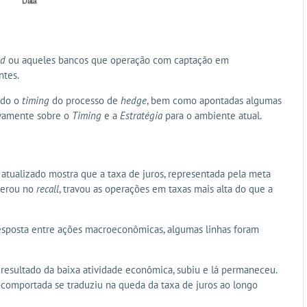
ad
ou aqueles bancos que operação com captação em
ntes.
tido o
timing
do processo de
hedge
, bem como apontadas algumas
novamente sobre o
Timing
e a
Estratégia
para o ambiente atual.
o atualizado mostra que a taxa de juros, representada pela meta
operou no
recall
, travou as operações em taxas mais alta do que a
resposta entre ações macroeconômicas, algumas linhas foram
 resultado da baixa atividade econômica, subiu e lá permaneceu.
omportada se traduziu na queda da taxa de juros ao longo