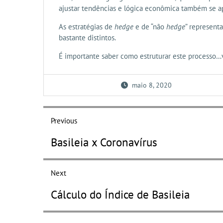
ajustar tendências e lógica econômica também se ap
As estratégias de
hedge
e de “não
hedge
” represent
bastante distintos.
É importante saber como estruturar este processo…
maio 8, 2020
Navegação
Previous
de
Previous
Basileia x Coronavírus
Post
post:
Next
Next
Cálculo do Índice de Basileia
post: