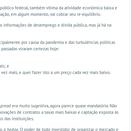
r público federal, também vítima da atividade econômica baixa e
quação, em algum momento, vai cobrar seu re-equilíbrio.
as informações de desemprego e dívida pública, mas já há na
incipalmente por causa da pandemia e das turbulências políticas
 passadas viraram certezas hoje:
is; e
a vez mais, e quer fazer isto a um preço cada vez mais baixo.
spread
era muito sugestiva, agora parece quase mandatória. Não
ovações de contratos a taxas mais baixas e captação exposta às
s das instituições.
as o
hedge
. O poder de todo investidor de organizar o mercado e