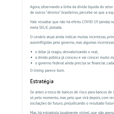
Agora, observando a linha da dívida líquida do seto
de outros “desvios” brasileiros, percebe-se que a e
Vale ressaltar que não há efeito COVID-19 (ainda) n
meta SELIC plotada.
O cenário atual ainda indicas muitas incertezas, pr
autoinfligidas pelo governo, mas algumas incertezas
o dólar já reagiu, desvalorizando o real;
a dívida pública já cresceu e vai crescer muito ma
o governo federal ainda precisa se financiar, cad
O
timing
parece bom.
Estratégia
Se antes a troca de bancos de risco para bancos de
só pelo momento, mas pelo que virá depois, com ren
oscilações do futuro, prejudicando o resultado futuro
Mas, há estratégia igualmente visível, que não apen