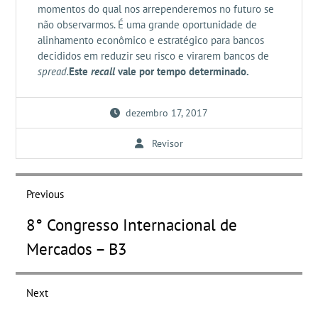
momentos do qual nos arrependeremos no futuro se
não observarmos. É uma grande oportunidade de
alinhamento econômico e estratégico para bancos
decididos em reduzir seu risco e virarem bancos de
spread.
Este
recall
vale por tempo determinado.
dezembro 17, 2017
Revisor
Navegação
de
Previous
Post
Previous
8° Congresso Internacional de
post:
Mercados – B3
Next
Next