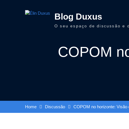
Skip
to
Blog Duxus
content
O seu espaço de discussão e 
COPOM no 
Home
Discussão
COPOM no horizonte: Visão 