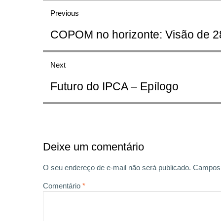
Previous
de
Previous
COPOM no horizonte: Visão de 2
Post
post:
Next
Next
Futuro do IPCA – Epílogo
post:
Deixe um comentário
O seu endereço de e-mail não será publicado.
Campos 
Comentário
*