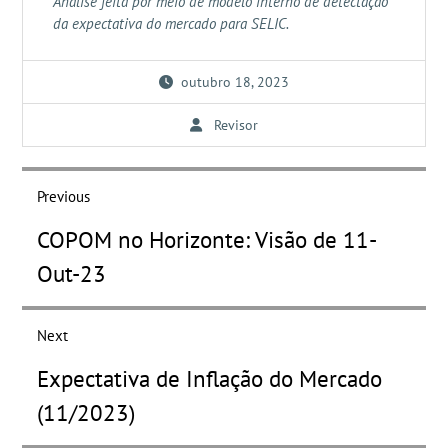
Análise feita por meio de modelo interno de detectação
da expectativa do mercado para SELIC.
outubro 18, 2023
Revisor
Navegação
de
Previous
Post
Previous
COPOM no Horizonte: Visão de 11-
post:
Out-23
Next
Next
Expectativa de Inflação do Mercado
post:
(11/2023)