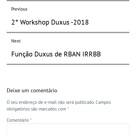
de
Previous
Post
Previous
2° Workshop Duxus -2018
post:
Next
Next
Função Duxus de RBAN IRRBB
post:
Deixe um comentário
O seu endereço de e-mail não será publicado.
Campos
obrigatórios são marcados com
*
Comentário
*