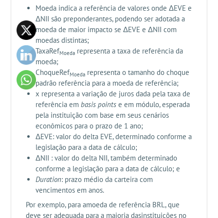
Moeda indica a referência de valores onde ΔEVE e
ΔNII são preponderantes, podendo ser adotada a
moeda de maior impacto se ΔEVE e ΔNII com
moedas distintas;
TaxaRef
representa a taxa de referência da
Moeda
moeda;
ChoqueRef
representa o tamanho do choque
Moeda
padrão referência para a moeda de referência;
x representa a variação de juros dada pela taxa de
referência em
basis points
e em módulo, esperada
pela instituição com base em seus cenários
econômicos para o prazo de 1 ano;
ΔEVE: valor do delta EVE, determinado conforme a
legislação para a data de cálculo;
ΔNII : valor do delta NII, também determinado
conforme a legislação para a data de cálculo; e
Duration
: prazo médio da carteira com
vencimentos em anos.
Por exemplo, para amoeda de referência BRL, que
deve ser adequada para a maioria dasinstituições no