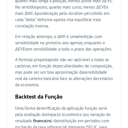
quanto mais longa a posição, menos ΔNIIe mais ΔEVE.
No sentidooposto, quanto mais curto, menos ΔEVEe
mais ΔNII. Aponderação pelo
duration
percebido em
cada “delta” deforma oposta visa equilibrar esta
correlação inversa.
Em relação aotempo, o ΔNII é umamedição com
sensibilidade no primeiro ano apenas, enquanto o
ΔEVEtem sensibilidade a todo o prazo das operações.
A fórmula propostapode não ser aplicável a todas as
carteiras, em função depeculiaridades de composição,
mas pode ser um boa aproximação dasensibilidade
real da carteira bancária face às alterações decenários
da economia.
Backtest da Função
Uma forma deverificação da aplicação função seria
pela avaliação doimpacto econômico (ou variação do
resultado
financeiro
) dainstituição em períodos com
oscilação da taxa referencial damoeda (SELIC, para