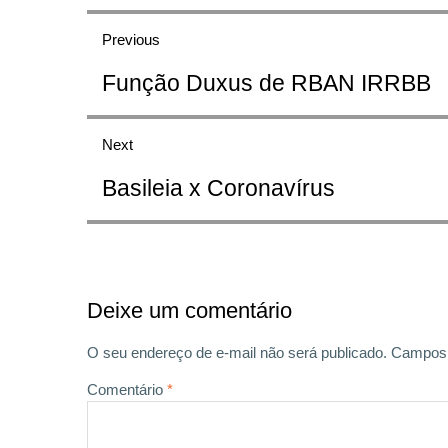
Navegação
Previous
de
Previous
Função Duxus de RBAN IRRBB
Post
post:
Next
Next
Basileia x Coronavírus
post:
Deixe um comentário
O seu endereço de e-mail não será publicado.
Campos 
Comentário
*