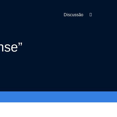
Discussão
nse”