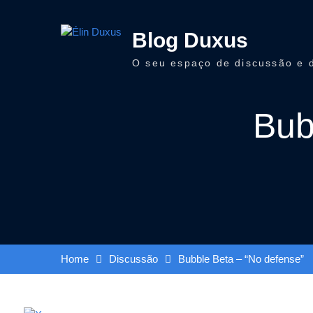
Skip
to
Blog Duxus
content
O seu espaço de discussão e 
Bub
Home
Discussão
Bubble Beta – “No defense”