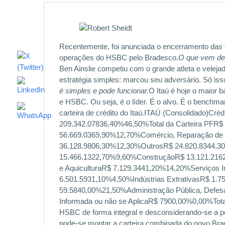
Recentemente, foi anunciada o encerramento das 
operações do HSBC pelo Bradesco.
O que vem de
Ben Ainslie competiu com o grande atleta e veleja
estratégia simples: marcou seu adversário. Só isso
é simples e pode funcionar.
O Itaú é hoje o maior 
e HSBC. Ou seja, é o líder. É o alvo. É o benchm
carteira de crédito do Itaú.ITAÚ (Consolidado)Cré
209.342.07836,40%46,50%Total da Carteira PFR$
56.669.0369,90%12,70%Comércio, Reparação de V
36.128.9806,30%12,30%OutrosR$ 24.820.8344,3
15.466.1322,70%9,60%ConstruçãoR$ 13.121.2162,3
e AquiculturaR$ 7.129.3441,20%14,20%Serviços Ind
6.501.5931,10%4,50%Indústrias ExtrativasR$ 1.7
59.5840,00%21,50%Administração Pública, Defes
Informada ou não se AplicaR$ 7900,00%0,00%Tot
HSBC de forma integral e desconsiderando-se a p
pode-se montar a carteira combinada do novo B