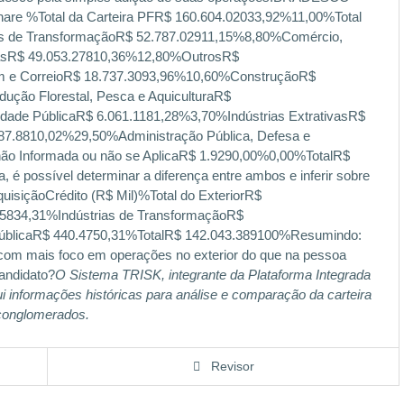
are %Total da Carteira PFR$ 160.604.02033,92%11,00%Total
as de TransformaçãoR$ 52.787.02911,15%8,80%Comércio,
etasR$ 49.053.27810,36%12,80%OutrosR$
m e CorreioR$ 18.737.3093,96%10,60%ConstruçãoR$
dução Florestal, Pesca e AquiculturaR$
lidade PúblicaR$ 6.061.1181,28%3,70%Indústrias ExtrativasR$
 87.8810,02%29,50%Administração Pública, Defesa e
não Informada ou não se AplicaR$ 1.9290,00%0,00%TotalR$
, é possível determinar a diferença entre ambos e inferir sobre
isiçãoCrédito (R$ Mil)%Total do ExteriorR$
05834,31%Indústrias de TransformaçãoR$
e PúblicaR$ 440.4750,31%TotalR$ 142.043.389100%Resumindo:
do com mais foco em operações no exterior do que na pessoa
candidato?
O Sistema TRISK, integrante da Plataforma Integrada
ui informações históricas para análise e comparação da carteira
e conglomerados.
Revisor