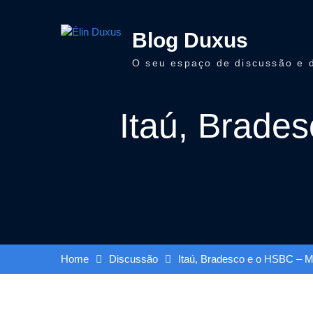
Skip
to
Blog Duxus
content
O seu espaço de discussão e 
Itaú, Brade
Home
Discussão
Itaú, Bradesco e o HSBC – 