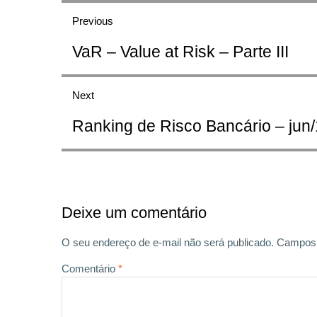
Previous
de
Previous
VaR – Value at Risk – Parte III
Post
post:
Next
Next
Ranking de Risco Bancário – jun
post:
Deixe um comentário
O seu endereço de e-mail não será publicado.
Campos 
Comentário
*