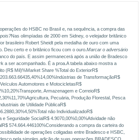
operações do HSBC no Brasil e, na sequência, a compra das
pois?
Nas olimpíadas de 2000 em Sidney, o velejador britânico
dor brasileiro Robert Sheidt pela medalha de ouro com uma
. Deu certo e o britânico ficou com o ouro.
Marcar o adversário
banco do país. E assim permanecerá após a união de Bradesco
ark a ser acompanhado. É a proa.A tabela abaixo mostra a
dito (R$ Mil)%Market Share %Total do ExteriorR$
 203.663.66435,40%14,00%Indústrias de TransformaçãoR$
eículos Automotores e MotocicletasR$
0%10,20%Transporte, Armazenagem e CorreioR$
0%11,70%Agricultura, Pecuária, Produção Florestal, Pesca
ustriais de Utilidade PúblicaR$
56.2880,30%4,50%Total não IndividualizadoR$
a e Seguridade SocialR$ 4.9070,00%0,00%Atividade não
alR$ 574.664.446100%Considerando a compra da carteira do
ossibilidade de operações coligadas entre Bradesco e HSBC,
radesco pela simples adição de suas operações.BRADESCO