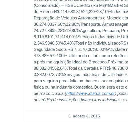
(Consolidado) + HSBCCrédito (R$ Mil)%Market Sh
do ExteriorR$ 114.680.81524,22%23,10%Indústri
Reparação de Veículos Automotores e Motocicl
36.274.0337,66%12,80%Transporte, Armazenage
24.727.8995,22%19,80%Agricultura, Pecuária, Pro
8.119.8101,71%14,00%Serviços Industriais de Uti
2.346.9340,50%5,40%Total não IndividualizadoR$
Seguridade SocialR$ 7.5170,00%0,00%Atividade 
473.489.572100%-Utilizando o Itaú como referência
a próxima aquisição
ideal
do Bradesco.Próxima aqu
88.982.84962,64%Total da Carteira PFR$ 48.738.
3.882.0072,73%Serviços Industriais de Utilidad
para seguir a proa, falta um banco a ser adquiri
física ou na indústria doméstica.Quem será este 
de Risco Duxus (
https://www.duxus.com.br
) poss
de crédito de instituições financeiras individuais 
agosto 8, 2015
Navegação