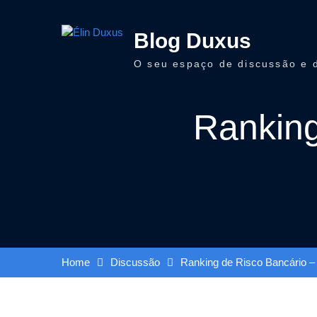
Skip
to
Blog Duxus
content
O seu espaço de discussão e 
Ranking
Home
Discussão
Ranking de Risco Bancário – 